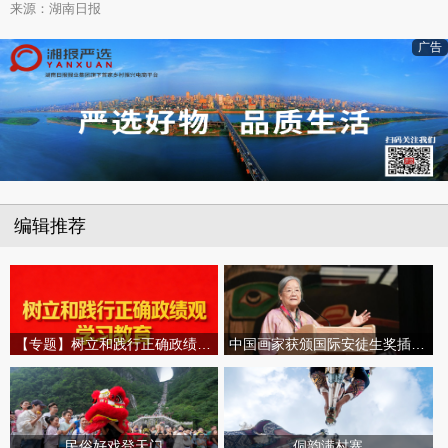
来源：湖南日报
广告
编辑推荐
【专题】树立和践行正确政绩观学习教育
中国画家获颁国际安徒生奖插画家奖
民俗好戏登天门
侗韵满村寨