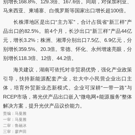
别增长168.8%、129.3倍、167.6倍。同期，对保加利亚、
马来西亚、柬埔寨、白俄罗斯等国家出口增长超100倍。
长株潭地区是出口“主力军”，合计占我省“新三样”产
品出口的82.5%。前4个月，长沙出口“新三样”产品44亿
元，增长3.2%；株洲、湘潭分别出口7.5亿、6.9亿元，分
别增长359.5%、20.3倍。常德、怀化、永州增速亮眼，分
别增长118.3倍、12倍、44.2倍。
海关建议，湖南可依托对非贸易优势，强化产业政策
引导，扶持新能源配套产业，壮大中小民营企业出口主
体，培育外贸新业态新模式。企业可深耕“一带一路”与
RCEP市场，将光伏产品出口嵌入“微电网+能源服务”整体
解决方案，提升光伏产品议价能力。
责编：马曼雅
一审：马曼雅
二审：鲁融冰
三审：廖声田