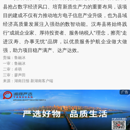
县抢占数字经济风口、培育新质生产力的重要布局，该项
目的建成不仅有力推动地方电子信息产业升级，也为县域
经济高质量发展注入强劲的数智动能。汉寿县将始终践
行
“
成就企业家、厚待投资者、服务纳税人
”
理念
，擦亮
“
走
进汉寿、办事无忧
”
品牌
，
以优质服务护航企业做大做
强，助力项目稳产满产、达产达效。
责编：鲁融冰
一审：鲁融冰
二审：卓萌
三审：廖声田
来源：湖南日报·新湖南客户端
广告