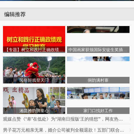
编辑推荐
【专题】树立和践行正确政绩观学习教育
中国画家获颁国际安徒生奖插画家奖
民俗好戏登天门
侗韵满村寨
湘昆雅韵润童心
家门口找好工作
观媒点赞《“皋”在低处》为“湖南日报版‘王的猜想’”，网友热议：党报头版可以这么起标题
男子花万元相亲无果，婚介公司被判全额退款！五部门联合整治婚介七大乱象