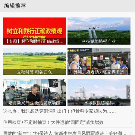
编辑推荐
【专题】树立和践行正确政绩观学习教育
科技赋能脐橙产业
立秋时节 稻谷归仓
外籍志愿者助力张家界暑运
培育新兴产业 激活发展动能
水域救援练精兵
这么热，我只想选穿洞洞鞋出门！但骨科专家却认为……
信用核查+不定时抽查！大件运输“四固定”减负增效
勇敢的“新生”！“扫帚诗人”黄新生把岁月风雨写成诗丨美好湖南推荐官