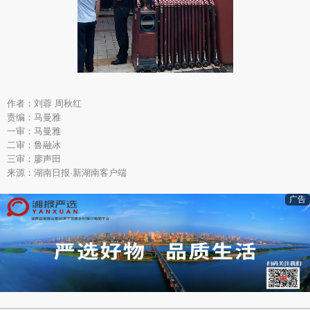
作者：刘蓉 周秋红
责编：马曼雅
一审：马曼雅
二审：鲁融冰
三审：廖声田
来源：湖南日报·新湖南客户端
广告