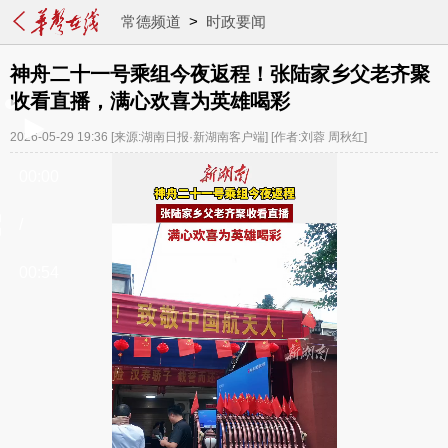
常德频道
>
时政要闻
神舟二十一号乘组今夜返程！张陆家乡父老齐聚
收看直播，满心欢喜为英雄喝彩
2026-05-29 19:36
[来源:湖南日报·新湖南客户端]
[作者:刘蓉 周秋红]
00:00
/
00:54