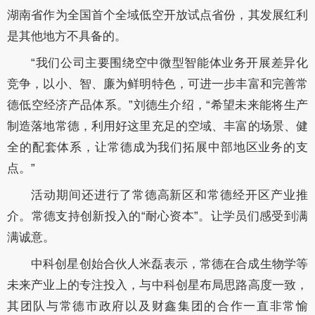
湖南省作为全国首个全域低空开放试点省份，其发展红利
是其他地方不具备的。
“我们公司主要围绕空中微型智能体业务开展差异化
竞争，以小、智、廉为鲜明特色，可进一步丰富和完善常
德低空经济产品体系。”刘德生介绍，“希望未来能将生产
制造落地常德，利用好这里充足的空域、丰富的场景、健
全的配套体系，让常德成为我们拓展中部地区业务的支
点。”
活动期间还进行了常德高新区和
常德
经开区产业推
介。常德支持创新
投入的
“耐心资本”。让学员们感受到
满
满
诚意
。
中科创星创始合伙人米磊
表示，
常德在合成生物学等
未来产业上的专注投入，与中科创星布局思路高度一致
，
其团队与
常德
市政府以及
财鑫集团的合作
一直
非常愉