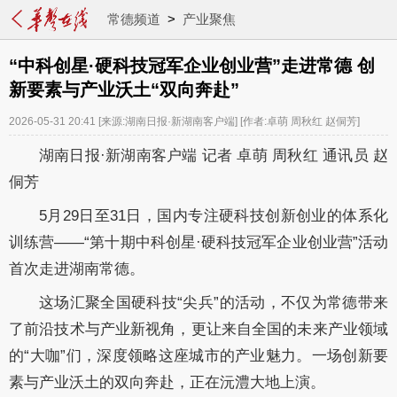
常德频道
>
产业聚焦
“中科创星·硬科技冠军企业创业营”走进常德 创
新要素与产业沃土“双向奔赴”
2026-05-31 20:41
[来源:湖南日报·新湖南客户端]
[作者:卓萌 周秋红 赵侗芳]
湖南日报·新湖南客户端 记者 卓萌 周秋红 通讯员 赵
侗芳
5
月
29
日至
31
日，国内专注硬科技创新创业的体系化
训练营——“
第十期
中科创星
·
硬科技
冠军企业创业营
”
活动
首次走进湖南常德。
这场汇聚全国硬科技
“尖兵”的活动，不仅为常德带来
了前沿技术与产业新视角，更让来自全国的未来产业
领域
的
“
大咖
”
们，
深度
领略
这座城市的产业魅力。一场创新要
素与产业沃土的双向奔赴，正在沅澧大地上演。