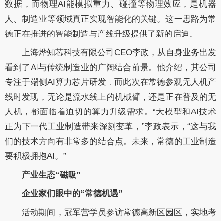
数据，而物理
AI
能模拟重力、碰撞等物理效应，是机器
人、制造业等领域真正实现智能化的关键。这一思路为常
德正在推进的智能制造与产线升级提供了
新的启迪
。
上海烨知芯科技有限公司
CEO
李政，从自身业务出发
看到了
AI
与传统制造业的广阔结合前景。他介绍，
其
公司
专注于端侧
AI
算力芯片研发，而此次在常德参观无人机产
线时发现，无论是流水线上的机械臂，还是正在普及的无
人机，都面临着迫切的算力升级需求。“大模型和
AI
技术
正为下一代工业制造带来深刻变革，”李政表示，“这与我
们的技术方向有非常多的结合点。未来，
常德的
工业制造
要
积极拥抱
AI
。”
产业生态
“
磁吸
”
企业家们
眼中的
“常德机遇”
活动期间
，
冠军营
学员参访常德高新区园区，实地考