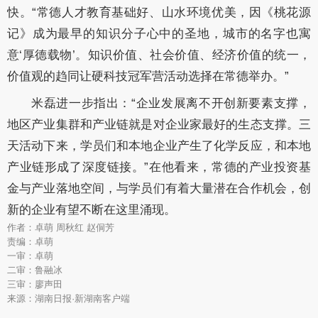
快。
“常德人才教育基础好、山水环境优美，因《桃花源
记》成为最早的知识分子心中
的
圣地，
城市的
名字也寓
意
‘厚德载物’。知识价值、社会价值、经济价值的统一，
价值观的趋同让
硬科技冠军营活动
选择
在
常德
举办
。
”
米磊进一步指出：
“企业发展离不开创新要素支撑，
地区产业集群和产业链就是对企业家最好的生态支撑。三
天活动下来，学员们和本地企业产生了化学反应，和本地
产业链形成了深度链接。
”
在他看来，常德的
产业
投资基
金与产业落地空间，与学员们有着大量潜在合作机会，创
新的企业有望不断在这里涌现。
作者：卓萌 周秋红 赵侗芳
责编：卓萌
一审：卓萌
二审：鲁融冰
三审：廖声田
来源：湖南日报·新湖南客户端