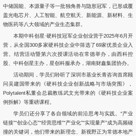
中储国能、本源量子等一批独角兽与隐形冠军，已形成覆
盖光电芯片、人工智能、航空航天、新能源、新材料、生
物医药等八大领域的产业生态集群。
本期中科创星
·硬科技冠军企业创业营于
2025
年
6
月开
营，从全国
300
多家硬科技企业中筛选了
69
家优质企业入
营。结营活动暨第六次授课活动在常德举办，由西科控
股、中科创星主办，星创科服承办，湖南财鑫集团协办。
活动期间，学员们聆听了深圳市基业长青咨询首席顾
问吴建国带来的《硬科技企业创新战略与市场突围》，
Polytalent私董会总裁教练
武文光带来的《硬科技企业案
例拆解》等重磅课程。
学员们还分享了各自领域的前沿思考与实践。
“产业
链接”“创业心态”“经营思维”“产业化”“实现量产”成为高频碰
撞的关键词，他们带来的新理念、新视野正为常德本地产