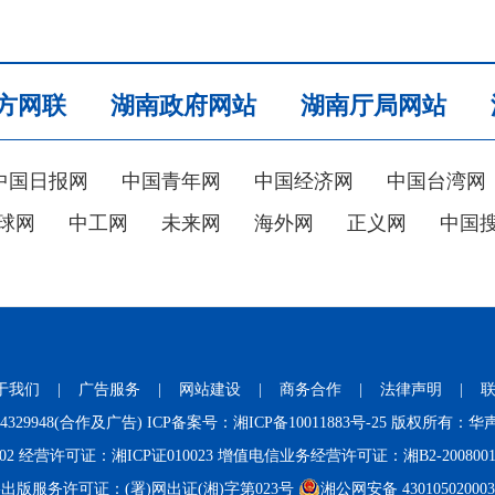
方网联
湖南政府网站
湖南厅局网站
中国日报网
中国青年网
中国经济网
中国台湾网
球网
中工网
未来网
海外网
正义网
中国
于我们
|
广告服务
|
网站建设
|
商务合作
|
法律声明
|
731-84329948(合作及广告) ICP备案号：
湘ICP备10011883号-25
版权所有：华声
02
经营许可证：湘ICP证010023 增值电信业务经营许可证：湘B2-200800
出版服务许可证：(署)网出证(湘)字第023号
湘公网安备 43010502000