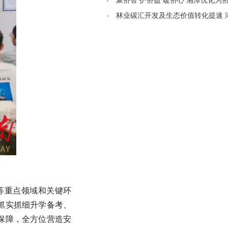
飞种田有一套
聚侨智 护侨益 暖侨心 湘潭优化为
聚发展智慧
林业碳汇开发及生态价值转化提速 
长株潭生态绿心碳票落地
等重点领域和关键环
抓实抓细升学备考、
保障，全方位营造安