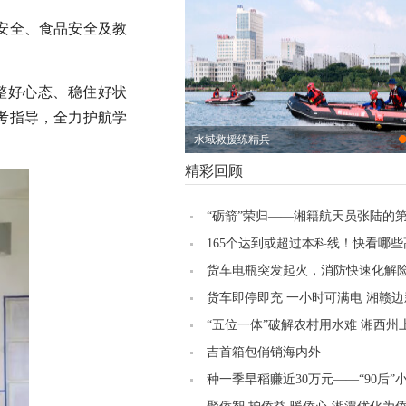
安全、食品安全及教
整好心态、稳住好状
考指导，全力护航学
水域救援练精兵
精彩回顾
“砺箭”荣归——湘籍航天员张陆的
空之旅
165个达到或超过本科线！快看哪
投档线高
货车电瓶突发起火，消防快速化解
货车即停即充 一小时可满电 湘赣
运停充一体化综合服务中心启用
“五位一体”破解农村用水难 湘西州
成农村供水工程44处，服务2.3万群
吉首箱包俏销海内外
种一季早稻赚近30万元——“90后”