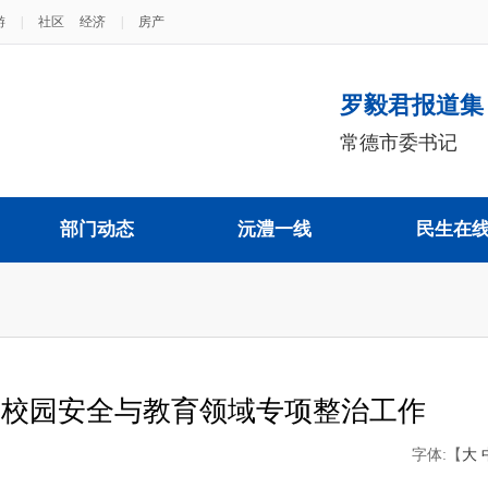
游
|
社区
经济
|
房产
罗毅君报道集
常德市委书记
部门动态
沅澧一线
民生在
导校园安全与教育领域专项整治工作
字体:【
大