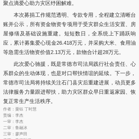
聚点滴爱心助力灾区纾困解难。
本次募捐工作规范透明、专款专用，全程建立清晰台
账并公示，所有资金物资专项用于受灾群众生活安置、房
屋修缮及基础设施重建。短短数日，全系统上下踊跃响
应，累计募集爱心现金26.418万元，并采购大米、食用油
等急需生活物资价值2.13万元，款物合计超28万元。
此次爱心驰援，既是常德市司法局践行社会责任、心
系群众的生动体现，也是对口帮扶情谊的延续。下一步，
常德市司法局将持续关注石门县灾后重建进展，动员更多
法律服务力量跟进帮扶，助力灾区群众早日重返家园、恢
复正常生产生活秩序。
作者：粟钰 丁时慧
责编：李杰
一审：李杰
二审：鲁融冰
三审：廖声田