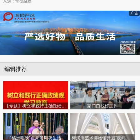
来源：常德融媒
广告
编辑推荐
【专题】树立和践行正确政绩观学习教育
家门口找好工作
“橘洲唱晚”点亮暑期夜生活
梅溪湖艺术博物馆开启“夜间模式”