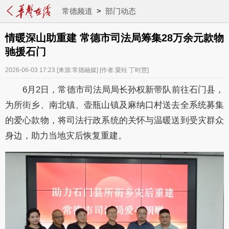
常德频道
>
部门动态
情暖深山助重建 常德市司法局筹集28万余元款物
驰援石门
2026-06-03 17:23
[来源:常德融媒]
[作者:粟钰 丁时慧]
6月2日，常德市司法局局长孙权新带队前往石门县，
为所街乡、南北镇、壶瓶山镇及麻纳口村送去全系统募集
的爱心款物，将司法行政系统的关怀与温暖送到受灾群众
身边，助力当地灾后恢复重建。