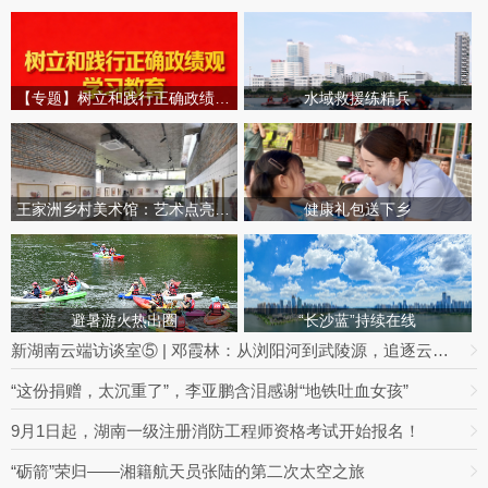
【专题】树立和践行正确政绩观学习教育
水域救援练精兵
王家洲乡村美术馆：艺术点亮田园乡村
健康礼包送下乡
避暑游火热出圈
“长沙蓝”持续在线
新湖南云端访谈室⑤ | 邓霞林：从浏阳河到武陵源，追逐云海的光影之路
“这份捐赠，太沉重了”，李亚鹏含泪感谢“地铁吐血女孩”
9月1日起，湖南一级注册消防工程师资格考试开始报名！
“砺箭”荣归——湘籍航天员张陆的第二次太空之旅