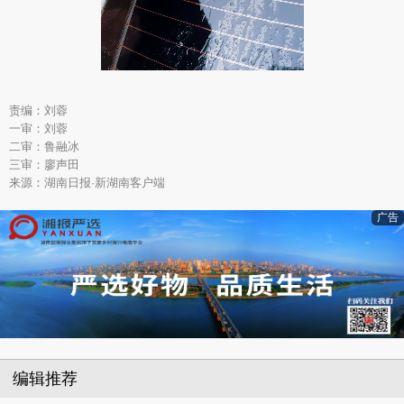
责编：刘蓉
一审：刘蓉
二审：鲁融冰
三审：廖声田
来源：湖南日报·新湖南客户端
广告
编辑推荐