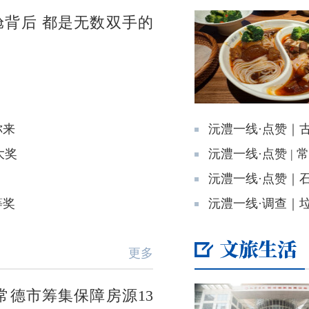
背后 都是无数双手的
你来
沅澧一线·点赞｜
大奖
沅澧一线·点赞 |
沅澧一线·点赞｜石
等奖
沅澧一线·调查｜
更多
常德市筹集保障房源13