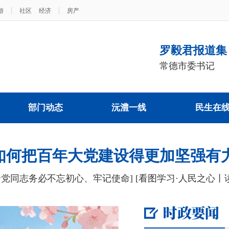
|
|
游
社区
经济
房产
罗毅君报道集
常德市委书记
部门动态
沅澧一线
民生在
如何把百年大党建设得更加坚强有
全党同志务必不忘初心、牢记使命]
[看图学习·人民之心丨