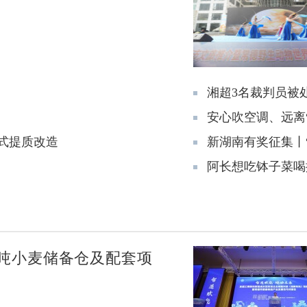
湘超3名裁判员被
安心吹空调、远离
式提质改造
新湖南有奖征集丨“
阿长想吃钵子菜喝
吨小麦储备仓及配套项