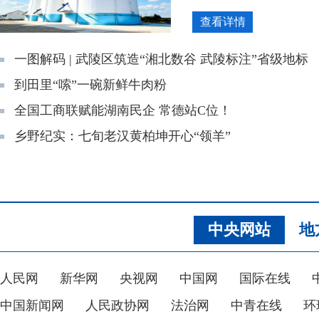
查看详情
一图解码 | 武陵区筑造“湘北数谷 武陵标注”省级地标
到田里“嗦”一碗新鲜牛肉粉
全国工商联赋能湖南民企 常德站C位！
乡野纪实：七旬老汉黄柏坤开心“领羊”
中央网站
地
人民网
新华网
央视网
中国网
国际在线
中国新闻网
人民政协网
法治网
中青在线
环